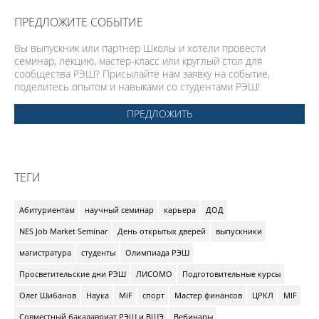
ПРЕДЛОЖИТЕ СОБЫТИЕ
Вы выпускник или партнер Школы и хотели провести
семинар, лекцию, мастер-класс или круглый стол для
сообщества РЭШ? Присылайте нам заявку на событие,
поделитесь опытом и навыками со студентами РЭШ!
ПРЕДЛОЖИТЬ
ТЕГИ
Абитуриентам
научный семинар
карьера
ДОД
NES Job Market Seminar
День открытых дверей
выпускники
магистратура
студенты
Олимпиада РЭШ
Просветительские дни РЭШ
ЛИСОМО
Подготовительные курсы
Олег Шибанов
Наука
MiF
спорт
Мастер финансов
ЦРКЛ
MIF
Совместный бакалавриат РЭШ и ВШЭ
Вебинары