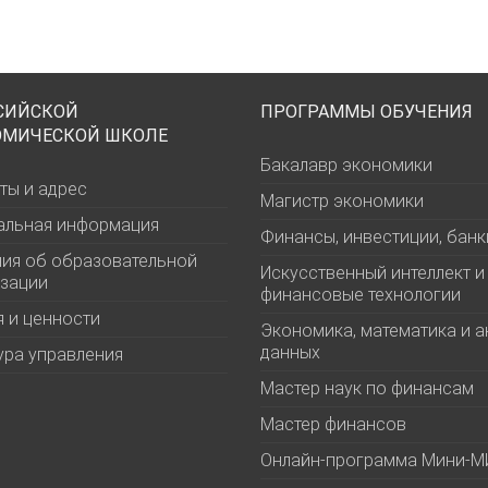
СИЙСКОЙ
ПРОГРАММЫ ОБУЧЕНИЯ
ОМИЧЕСКОЙ ШКОЛЕ
Бакалавр экономики
ты и адрес
Магистр экономики
альная информация
Финансы, инвестиции, банк
ия об образовательной
Искусственный интеллект и
зации
финансовые технологии
 и ценности
Экономика, математика и а
данных
ура управления
Мастер наук по финансам
Мастер финансов
Онлайн-программа Мини-