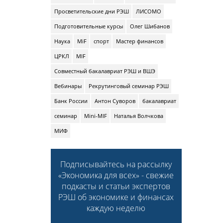
Просветительские дни РЭШ
ЛИСОМО
Подготовительные курсы
Олег Шибанов
Наука
MiF
спорт
Мастер финансов
ЦРКЛ
MIF
Совместный бакалавриат РЭШ и ВШЭ
Вебинары
Рекрутинговый семинар РЭШ
Банк России
Антон Суворов
бакалавриат
семинар
Mini-MIF
Наталья Волчкова
МИФ
Подписывайтесь на рассылку
«Экономика для всех» - свежие
подкасты и статьи экспертов
РЭШ об экономике и финансах
каждую неделю