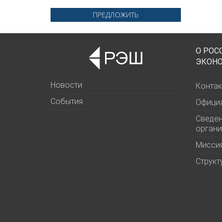
ПРЕДЛОЖИТЬ
О РОС
ЭКОН
Новости
Контак
События
Офици
Сведен
органи
Миссия
Структ